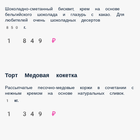
1 849 ₽
Торт Медовая кокетка
Рассыпчатые песочно-медовые коржи в сочетании с
нежным кремом на основе натуральных сливок.
1 кг.
1 349 ₽
Торт Сырный
Рассыпчатые песочные коржи, крем-чиз, на основе
натуральных сливок и творожного сыра, покрыты
сахарной и шоколадной помадкой и лепестками арахиса.