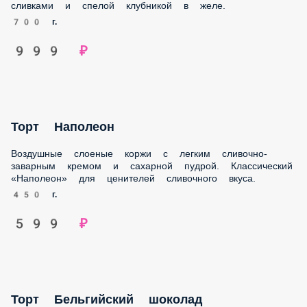
Торт Наполеон
Воздушные слоеные коржи с легким сливочно-заварным
кремом и сахарной пудрой. Классический «Наполеон» для
ценителей сливочного вкуса.
450 г.
599 ₽
Торт Бельгийский шоколад
Шоколадно-сметанный бисквит, крем на основе
бельгийского шоколада и глазурь с какао. Для любителей
очень шоколадных десертов
850 г.