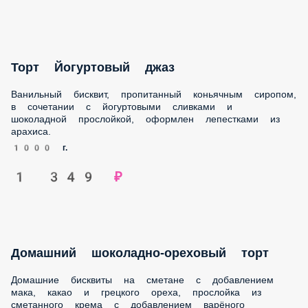
Торт Йогуртовый джаз
Ванильный бисквит, пропитанный коньячным сиропом, в
сочетании с йогуртовыми сливками и шоколадной
прослойкой, оформлен лепестками из арахиса.
1000 г.
1 349 ₽
Домашний шоколадно-ореховый торт
Домашние бисквиты на сметане с добавлением мака, какао
и грецкого ореха, прослойка из сметанного крема с
добавлением варёного сгущённого молока и изюма.
Украшен бисквитной крошкой с грецким орехом и